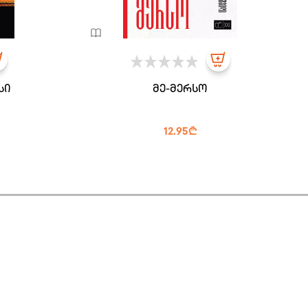
სი
მე-მერსო
12.95₾