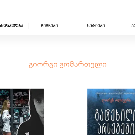
ასდაკლება
წიგნები
სერიები
ა
გიორგი გომართელი