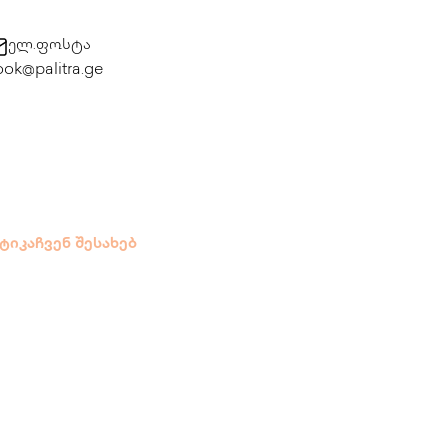
ელ.ფოსტა
ok@palitra.ge
ტიკა
ჩვენ შესახებ