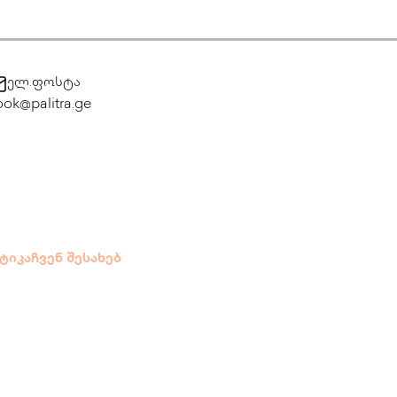
ელ.ფოსტა
ok@palitra.ge
ტიკა
ჩვენ შესახებ