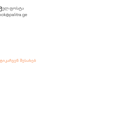
ელ.ფოსტა
ok@palitra.ge
ტიკა
ჩვენ შესახებ