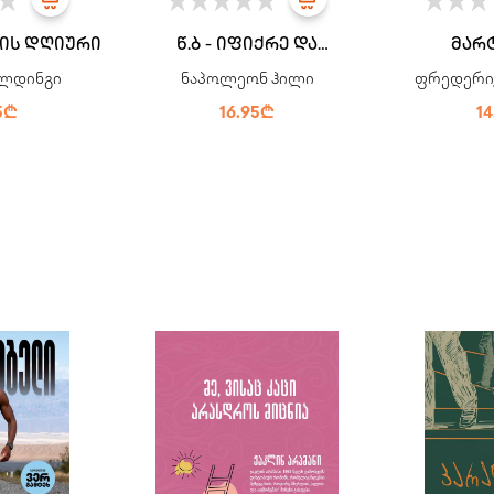
სის დღიური
წ.ბ - იფიქრე და
მარ
გამდიდრდი
ლდინგი
ნაპოლეონ ჰილი
ფრედერი
5₾
16.95₾
1