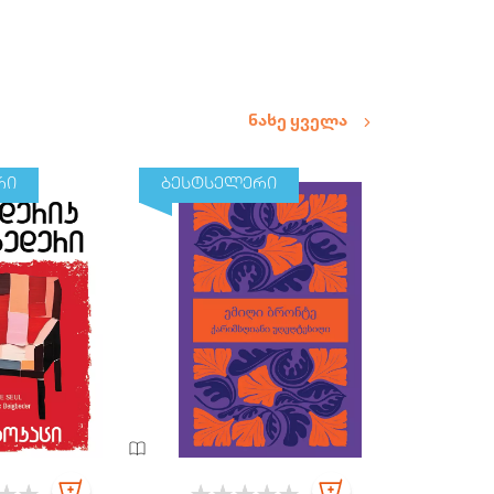
ნახე ყველა
რი
ბესტსელერი