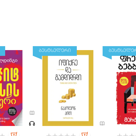
ბესტსელერი
ბესტსელე