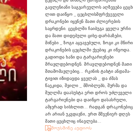
ცეცხლი და სისხლი ტარგარიენთა
გავლენიანი საგვარეულოს აღზევება ცეცხ
ლით დაიწყო _ ცეცხლისმფრქვეველი
დრაკონები იყვნენ მათი ძლიერების
საყრდენი. ცეცხლში ჩაიბუგა ყველა ურჩი
და მათი დიდებული ციხე-დარბაზები,
მიწები _ ზოგი აყვა­ვებული, ზოგი კი მწირი
დრაკონების ცეცხლში ქვებიც კი იწვოდა.
გადიოდა ხანი და ტარგარიენები
მრავლდებოდნენ. მრავ­ლ­დე­ბოდნენ მათი
შთამომავლებიც... რკინის ტახტი ანდა­მა­
ტივით იზიდავდა ყველას _ და ძმას
წაეკიდა, შვილი _ მშობლებს, შურმა და
შუღლმა დაასუსტა ერთ დროს უძ­­ლეველი
ტარგარიენები და დაიწყო დასასრული,
ამჯე­რად­ სის­ხლით... რადგან დრაკონებიც
არ არიან უკვდავ­ნი, ერთ მშვენიერ დღეს
მათი ცეცხლიც ინავლება...
მოუსმინე აუდიოს