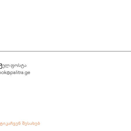
ელ.ფოსტა
ok@palitra.ge
ტიკა
ჩვენ შესახებ