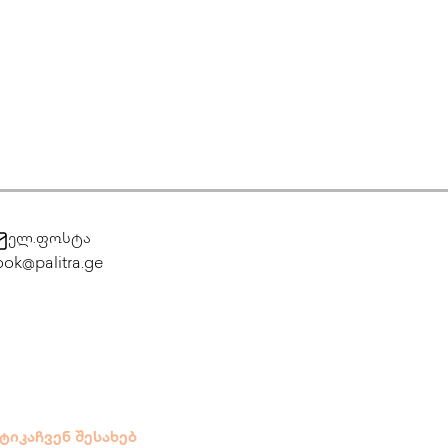
ელ.ფოსტა
ok@palitra.ge
ტიკა
ჩვენ შესახებ