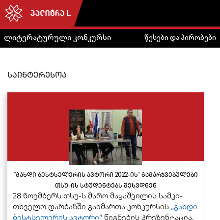
ლიტერატურული კონკურსი
წესები და პირობები
საინტერესოა
"გახდი ბესტსელერის ავტორი 2022-ის“ გამარჯვებულები
თსუ-ის სტუდენტებს შეხვდნენ
28 ნო­ემ­ბერს თსუ-ს მარო მა­ყაშ­ვი­ლის სამ­კი­
თხვე­ლო დარ­ბაზ­ში გა­ი­მარ­თა კონ­კურ­სის
„გახ­დი
ბესტსე­ლე­რის ავ­ტო­რი“
წიგ­ნე­ბის პრე­ზენ­ტა­ცია,