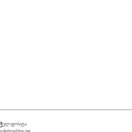
ელ.ფოსტა
ok@palitra.ge