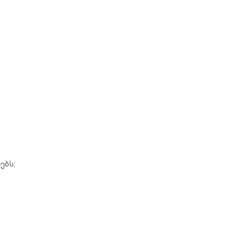
,
ებს;