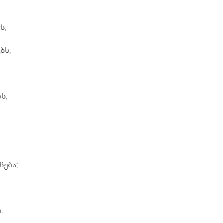
ს,
ბს;
ს,
ჩება;
.